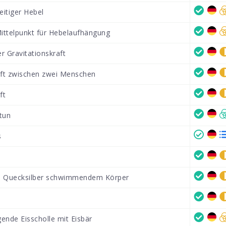
eitiger Hebel
ittelpunkt für Hebelaufhängung
r Gravitationskraft
aft zwischen zwei Menschen
ft
ptun
s
n Quecksilber schwimmendem Körper
ende Eisscholle mit Eisbär