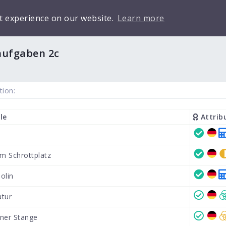
t experience on our website.
Learn more
aufgaben 2c
tion:
le
Attrib
em Schrottplatz
olin
atur
ner Stange