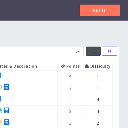
Login
Got it!
utes & Decoration
Points
Difficulty
4
1
2
1
4
4
2
4
3
2