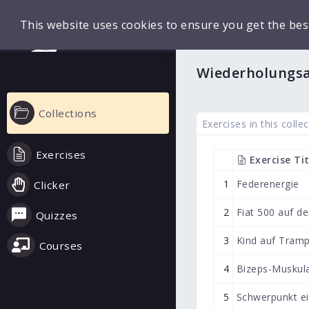
This website uses cookies to ensure you get the bes
Wiederholungs
Collections
Exercises in this collec
Exercises
Exercise Tit
1
Federenergie
Clicker
2
Fiat 500 auf d
Quizzes
3
Kind auf Tramp
Courses
4
Bizeps-Muskul
5
Schwerpunkt ei