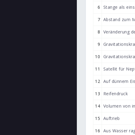
6
Stange als eins
7
Abstand zum M
8
Veränderung de
9
Gravitationskr
10
Gravitationskra
11
Satellit für Ne
12
Auf dünnem Ei
13
Reifendruck
14
Volumen von i
15
Auftrieb
16
Aus Wasser rag