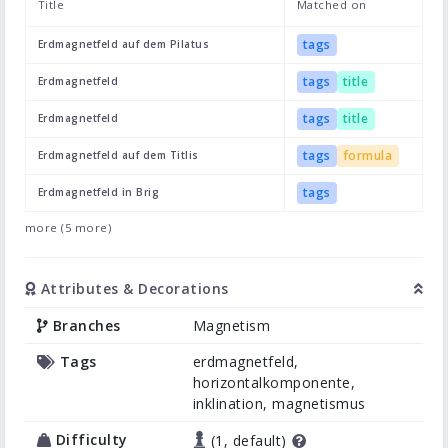
Title
Matched on
tags
Erdmagnetfeld auf dem Pilatus
tags
title
Erdmagnetfeld
tags
title
Erdmagnetfeld
tags
formula
Erdmagnetfeld auf dem Titlis
tags
Erdmagnetfeld in Brig
more (5 more)
Attributes & Decorations
Branches
Magnetism
Tags
erdmagnetfeld,
horizontalkomponente,
inklination, magnetismus
Difficulty
(1, default)