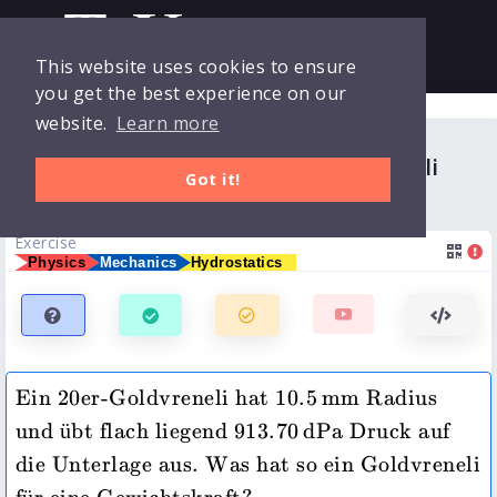
This website uses cookies to ensure
you get the best experience on our
Collections
Login
website.
Learn more
Gewichtskraft von 20er-Goldvreneli
Exercises
Got it!
Clicker
Exercise
Physics
Mechanics
Hydrostatics
Quizzes
Courses
10.5\,\mathrm{mm
Ein 20er-Goldvreneli hat 
10.5
mm
 Radius 
913.70\,\mathrm{dPa}
und übt flach liegend 
913.70
dPa
 Druck auf 
die Unterlage aus. Was hat so ein Goldvreneli 