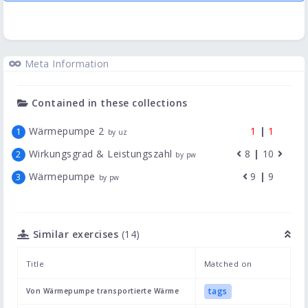
Meta Information
Contained in these collections
Wärmepumpe 2
1
|
1
by uz
Wirkungsgrad & Leistungszahl
8
|
10
by pw
Wärmepumpe
9
|
9
by pw
Similar exercises
(14)
Title
Matched on
tags
Von Wärmepumpe transportierte Wärme