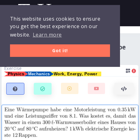
This website uses cookies to ensure
you get the best experience on our
Collections
Login
website.
Learn more
Warmwasserboiler an Wärmepumpe
Exercises
Got it!
Clicker
Exercise
Physics
Mechanics
Work, Energy, Power
Quizzes
Courses