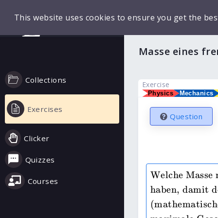
This website uses cookies to ensure you get the bes
Masse eines fr
Collections
Exercise
Physics
Mechanics
Exercises
Question
Clicker
Quizzes
Welche Masse m
Courses
haben, damit d
(mathematisch