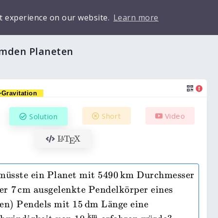
t experience on our website.
Learn more
emden Planeten
Gravitation
Short
Video
Solution
\LaTeX
L
T
X
A
E
5490\,\mathrm{km}
üsste ein Planet mit 
5490
km
 Durchmesser 
7\,\mathrm{cm}
er 
7
cm
 ausgelenkte Pendelkörper eines 
15\,\mathrm{dm}
en) Pendels mit 
15
dm
 Länge eine 
10\,\mathrm{\frac{km}{h}}
km