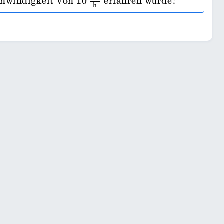
hwindigkeit von 
10
 erfahren würde?
h