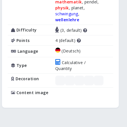
mathematik
, pendel,
physik
, planet,
schwingung
,
wellenlehre
Difficulty
(3, default)
Points
4 (default)
(Deutsch)
Language
Calculative /
Type
Quantity
Decoration
Content image