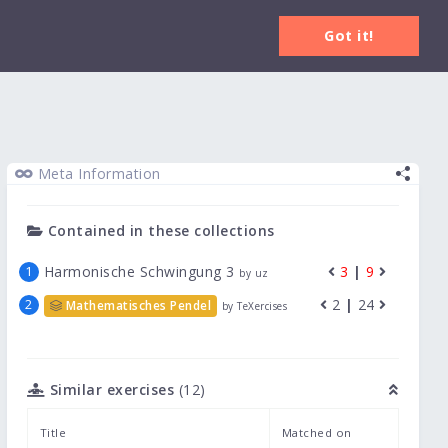
Login
Got it!
Meta Information
Contained in these collections
Harmonische Schwingung 3
3
|
9
by uz
2
|
24
Mathematisches Pendel
by TeXercises
Similar exercises
(12)
Title
Matched on