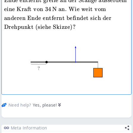
Ende entfernt greife an der Stange ausserdem 
34\,\mathrm{N}
eine Kraft von 
34
N
 an. Wie weit vom 
anderen Ende entfernt befindet sich der 
Need help?
Yes, please!
Meta Information