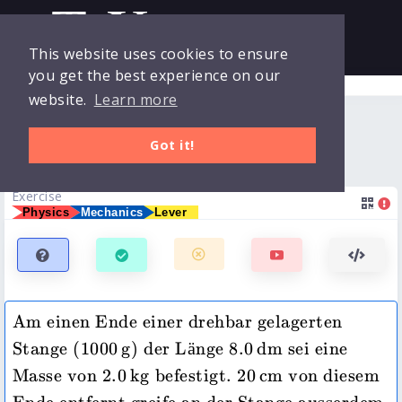
This website uses cookies to ensure
you get the best experience on our
Collections
Login
website.
Learn more
Stange als einseitiger Hebel
Exercises
Got it!
Clicker
Exercise
Physics
Mechanics
Lever
Quizzes
Courses
Am einen Ende einer drehbar gelagerten 
1000\,\mathrm{g}
8.0\,\mathrm{dm}
Stange (
1000
g
) der Länge 
8.0
dm
 sei eine 
2.0\,\mathrm{kg}
20\,\mathrm{cm}
Masse von 
2.0
kg
 befestigt. 
20
cm
 von diesem 