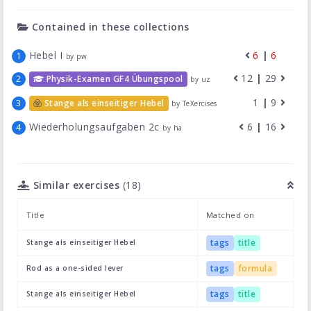
Contained in these collections
Hebel I
6
|
6
by pw
12
|
29
Physik-Examen GF4 Übungspool
by uz
1
|
9
Stange als einseitiger Hebel
by TeXercises
Wiederholungsaufgaben 2c
6
|
16
by ha
Similar exercises
(18)
Title
Matched on
tags
title
Stange als einseitiger Hebel
tags
formula
Rod as a one-sided lever
tags
title
Stange als einseitiger Hebel